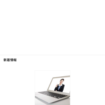
組 織 支 援
お 問 い 合 わ せ
提携コンサルタント
新着情報